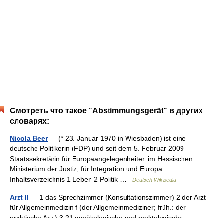
Смотреть что такое "Abstimmungsgerät" в других
словарях:
Nicola Beer
— (* 23. Januar 1970 in Wiesbaden) ist eine
deutsche Politikerin (FDP) und seit dem 5. Februar 2009
Staatssekretärin für Europaangelegenheiten im Hessischen
Ministerium der Justiz, für Integration und Europa.
Inhaltsverzeichnis 1 Leben 2 Politik …
Deutsch Wikipedia
Arzt II
— 1 das Sprechzimmer (Konsultationszimmer) 2 der Arzt
für Allgemeinmedizin f (der Allgemeinmediziner; früh.: der
praktische Arzt) 3 21 gynäkologische und proktologische