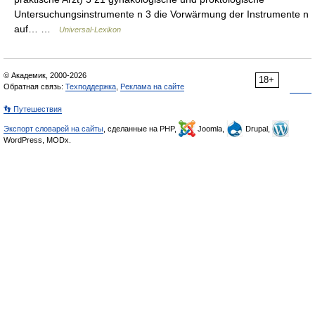
Untersuchungsinstrumente n 3 die Vorwärmung der Instrumente n
auf… …
Universal-Lexikon
© Академик, 2000-2026
18+
Обратная связь:
Техподдержка
,
Реклама на сайте
👣 Путешествия
Экспорт словарей на сайты
, сделанные на PHP,
Joomla,
Drupal,
WordPress, MODx.